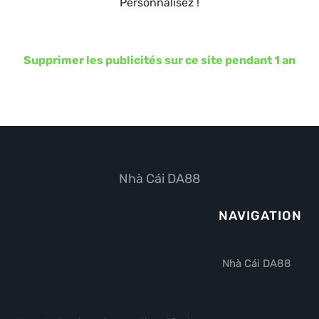
Personnalisez !
Supprimer les publicités sur ce site pendant 1 an
Nhà Cái DA88
NAVIGATION
Nhà Cái DA88