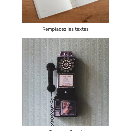
Remplacez les textes