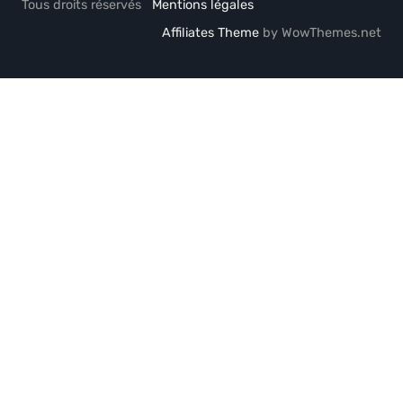
Tous droits réservés
Mentions légales
Affiliates Theme
by WowThemes.net